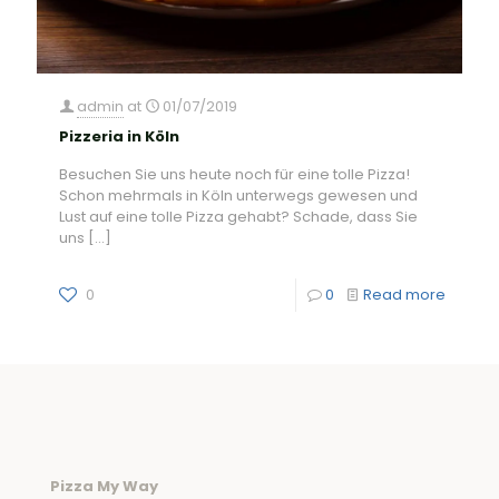
admin
at
01/07/2019
Pizzeria in Köln
Besuchen Sie uns heute noch für eine tolle Pizza!
Schon mehrmals in Köln unterwegs gewesen und
Lust auf eine tolle Pizza gehabt? Schade, dass Sie
uns
[…]
0
0
Read more
Pizza My Way