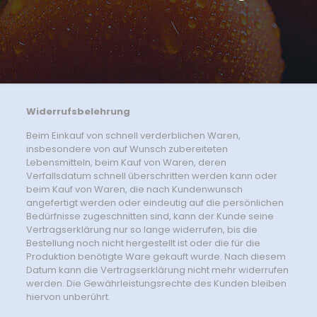
Widerrufsbelehrung
Beim Einkauf von schnell verderblichen Waren,
insbesondere von auf Wunsch zubereiteten
Lebensmitteln, beim Kauf von Waren, deren
Verfallsdatum schnell überschritten werden kann oder
beim Kauf von Waren, die nach Kundenwunsch
angefertigt werden oder eindeutig auf die persönlichen
Bedürfnisse zugeschnitten sind, kann der Kunde seine
Vertragserklärung nur so lange widerrufen, bis die
Bestellung noch nicht hergestellt ist oder die für die
Produktion benötigte Ware gekauft wurde. Nach diesem
Datum kann die Vertragserklärung nicht mehr widerrufen
werden. Die Gewährleistungsrechte des Kunden bleiben
hiervon unberührt.