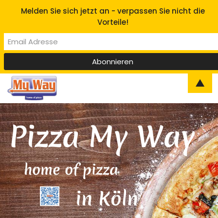
Melden Sie sich jetzt an - verpassen Sie nicht die
Vorteile!
▲
Pizza My Way
home of pizza
in Köln